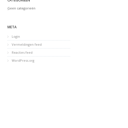
CATEGORIEËN
Geen categorieën
META
Login
Vermeldingen feed
Reacties feed
WordPress.org