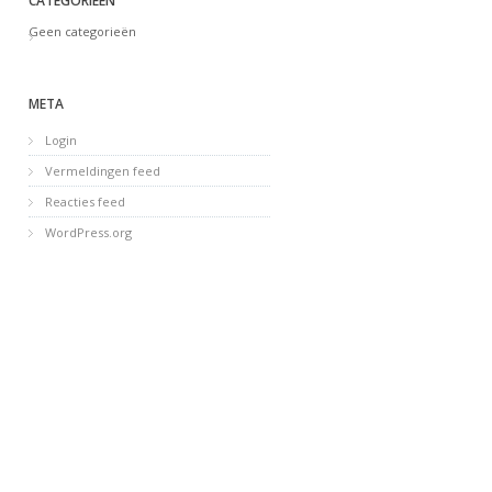
CATEGORIEËN
Geen categorieën
META
Login
Vermeldingen feed
Reacties feed
WordPress.org