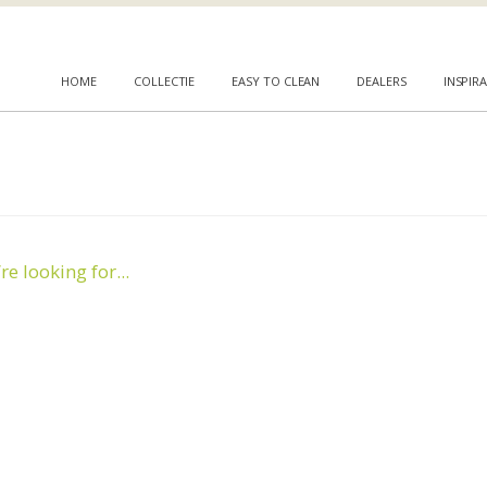
HOME
COLLECTIE
EASY TO CLEAN
DEALERS
INSPIRA
e looking for...