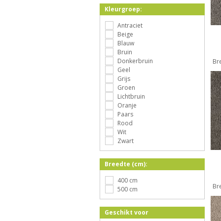
Kleurgroep:
Antraciet
Beige
Blauw
Bruin
Donkerbruin
Br
Geel
Grijs
Groen
Lichtbruin
Oranje
Paars
Rood
Wit
Zwart
Breedte (cm):
400 cm
Br
500 cm
Geschikt voor