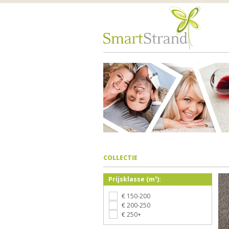
COLLECTIE
Prijsklasse (m¹):
€ 150-200
€ 200-250
€ 250+